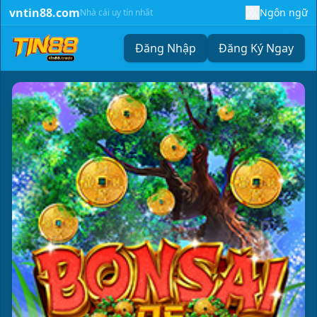
vntin88.com
Ngôn ngữ
Nhà cái uy tín nhất
Đăng Nhập
Đăng Ký Ngay