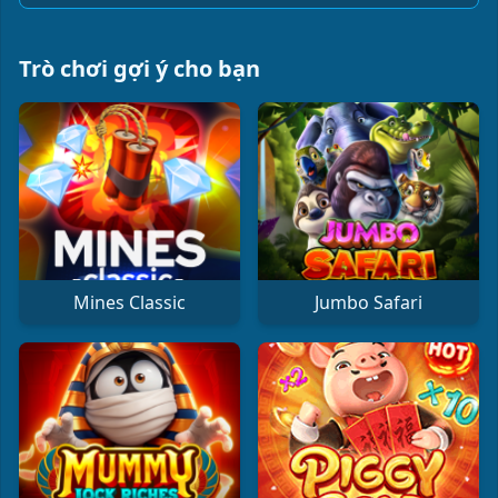
Trò chơi gợi ý cho bạn
Mines Classic
Jumbo Safari