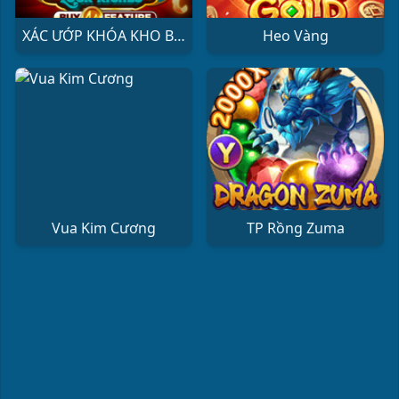
XÁC ƯỚP KHÓA KHO BÁU
Heo Vàng
Vua Kim Cương
TP Rồng Zuma