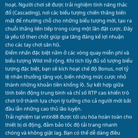
hoạt. Người chơi sẽ được trải nghiệm tính năng thác
đổ (Cascading), nơi các biểu tượng chiến thắng biến
mất để nhường chỗ cho những biểu tượng mới, tạo ra
chuỗi thắng liên tiếp trong cùng một lần đặt cược. Đây
là yếu tố then chốt giúp gia tăng đáng kể lợi nhuận
cho các tay chơi săn hũ.
Điểm nhấn đặc biệt nằm ở các vòng quay miễn phí và
biểu tượng Wild mở rộng. Khi tích lũy đủ số lượng biểu
tượng đặc biệt, bạn sẽ kích hoạt chế độ Bonus, nơi tỷ
lệ nhân thưởng tăng vọt, biến những mức cược nhỏ
thành những khoản tiền khổng lồ. Sự kết hợp giữa
tính biến động trung bình và chỉ số RTP cao khiến trò
chơi trở thành lựa chọn lý tưởng cho cả người mới bắt
đầu lẫn những cao thủ lão luyện.
Trải nghiệm tại vntin88 được tối ưu hóa hoàn toàn cho
thiết bị di động, đảm bảo tốc độ tải trang nhanh
chóng và không giật lag. Bạn có thể dễ dàng điều