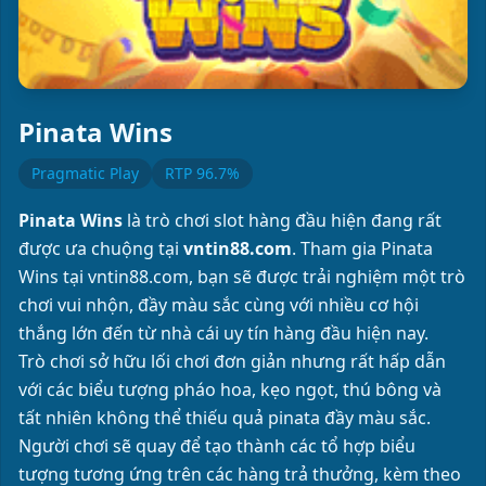
▶
Pinata Wins
Pragmatic Play
RTP 96.7%
Pinata Wins
là trò chơi slot hàng đầu hiện đang rất
được ưa chuộng tại
vntin88.com
. Tham gia Pinata
Wins tại vntin88.com, bạn sẽ được trải nghiệm một trò
chơi vui nhộn, đầy màu sắc cùng với nhiều cơ hội
thắng lớn đến từ nhà cái uy tín hàng đầu hiện nay.
Trò chơi sở hữu lối chơi đơn giản nhưng rất hấp dẫn
với các biểu tượng pháo hoa, kẹo ngọt, thú bông và
tất nhiên không thể thiếu quả pinata đầy màu sắc.
Người chơi sẽ quay để tạo thành các tổ hợp biểu
tượng tương ứng trên các hàng trả thưởng, kèm theo